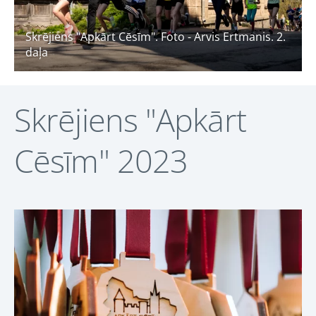
Skrējiens "Apkārt Cēsīm". Foto - Arvis Ertmanis. 2.
daļa
Skrējiens "Apkārt
Cēsīm" 2023