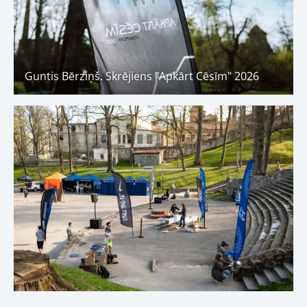
Guntis Bērziņš. Skrējiens "Apkārt Cēsīm" 2026