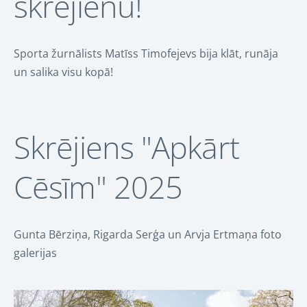
skrējienu!
Sporta žurnālists Matīss Timofejevs bija klāt, runāja
un salika visu kopā!
Skrējiens "Apkārt
Cēsīm" 2025
Gunta Bērziņa, Rigarda Serģa un Arvja Ertmaņa foto
galerijas