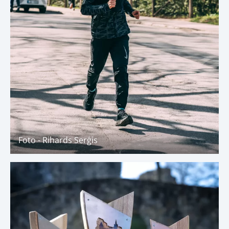
Foto - Rihards Serģis