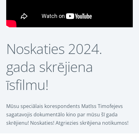
Noskaties 2024.
gada skrējiena
īsfilmu!
Mūsu speciālais korespondents Matīss Timofejevs
sagatavojis dokumentālo kino par mūsu šī gada
skrējienu! Noskaties! Atgriezies skrējiena notikumos!