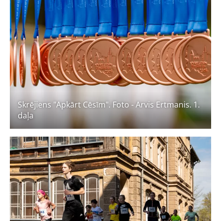
Skrējiens "Apkārt Cēsīm". Foto - Arvis Ertmanis. 1.
daļa