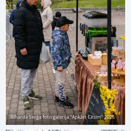
Riharda Serģa foto galerija "Apkārt Cēsīm" 2025