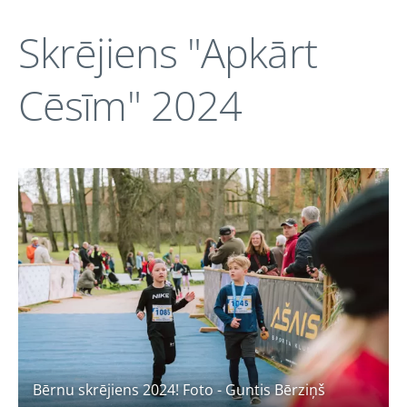
Skrējiens "Apkārt
Cēsīm" 2024
Bērnu skrējiens 2024! Foto - Guntis Bērziņš