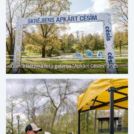
Gunta Bērziņa foto galerija "Apkārt Cēsīm" 2025