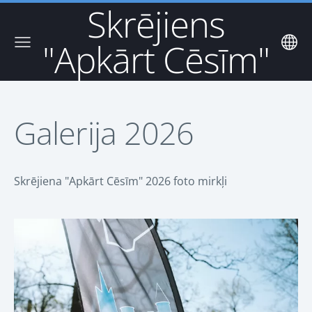
Skrējiens
"Apkārt Cēsīm"
Galerija 2026
Skrējiena "Apkārt Cēsīm" 2026 foto mirkļi