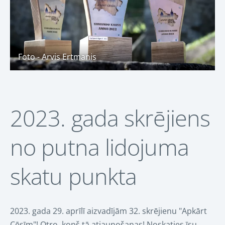
Foto - Arvis Ertmanis
2023. gada skrējiens
no putna lidojuma
skatu punkta
2023. gada 29. aprīlī aizvadījām 32. skrējienu "Apkārt
Cēsīm"! Otro, kopš tā atjaunošanas! Noskaties īsu