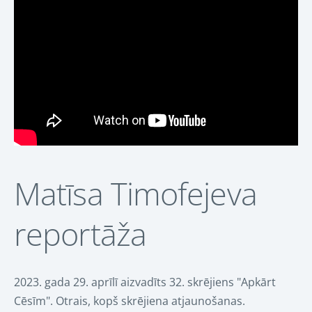
Matīsa Timofejeva
reportāža
2023. gada 29. aprīlī aizvadīts 32. skrējiens "Apkārt
Cēsīm". Otrais, kopš skrējiena atjaunošanas.