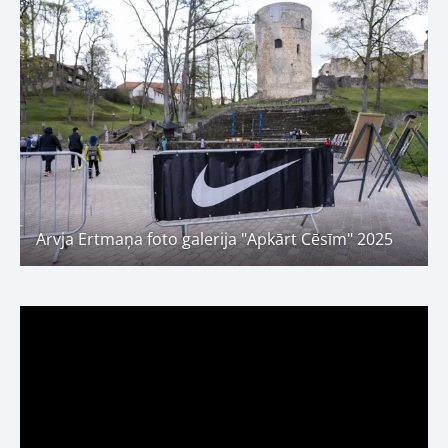
Arvja Ertmaņa foto galerija "Apkārt Cēsīm" 2025