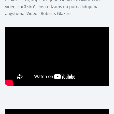
video, kurā skrējiens redzams no putna lidojuma
augstuma. Video - Roberts Glazers