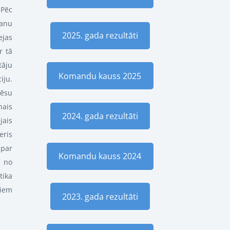
 Pēc
anu
2025. gada rezultāti
jas
r tā
tāju
Komandu kauss 2025
iju.
Cēsu
nais
2024. gada rezultāti
jais
eris
 par
Komandu kauss 2024
a no
tika
liem
2023. gada rezultāti