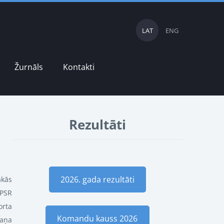
LAT
ENG
Žurnāls
Kontakti
Rezultāti
2026. gada rezultāti
ākās
 PSR
orta
Komandu kauss 2026
maņa