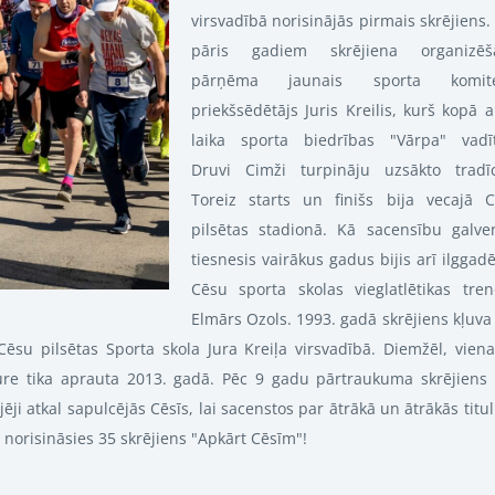
virsvadībā norisinājās pirmais skrējiens.
pāris gadiem skrējiena organizēš
pārņēma jaunais sporta komite
priekšsēdētājs Juris Kreilis, kurš kopā a
laika sporta biedrības "Vārpa" vadī
Druvi Cimži turpināju uzsākto tradīc
Toreiz starts un finišs bija vecajā 
pilsētas stadionā. Kā sacensību galve
tiesnesis vairākus gadus bijis arī ilggadē
Cēsu sporta skolas vieglatlētikas tren
Elmārs Ozols. 1993. gadā skrējiens kļuva
ēsu pilsētas Sporta skola Jura Kreiļa virsvadībā. Diemžēl, vien
sture tika aprauta 2013. gadā. Pēc 9 gadu pārtraukuma skrējiens 
jēji atkal sapulcējās Cēsīs, lai sacenstos par ātrākā un ātrākās titu
norisināsies 35 skrējiens "Apkārt Cēsīm"!