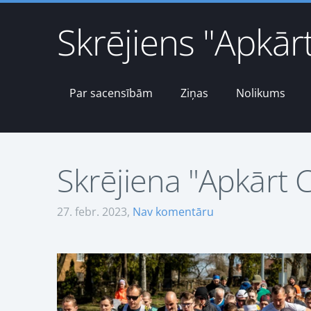
Skrējiens "Apkār
Par sacensībām
Ziņas
Nolikums
Skrējiena "Apkārt 
27. febr. 2023,
Nav komentāru