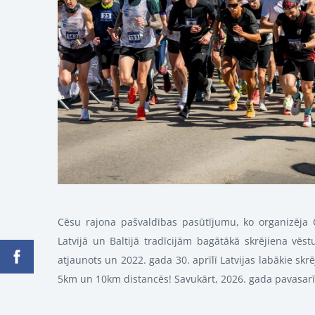
Cēsu rajona pašvaldības pasūtījumu, ko organizēja C
Latvijā un Baltijā tradīcijām bagātākā skrējiena vē
atjaunots un 2022. gada 30. aprīlī Latvijas labākie skrē
5km un 10km distancēs! Savukārt, 2026. gada pavasarī 