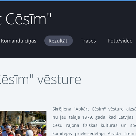
t Cēsīm"
Komandu cīņas
Rezultāti
Trases
Foto/video
Cēsīm" vēsture
S
krējiena "Apkārt Cēsīm" vēsture aizs
nu jau tālajā 1979. gadā, kad Latvijas
Cēsu rajona fiziskās kultūras un sp
komitejas priekšsēdētāja Arvīda Trei