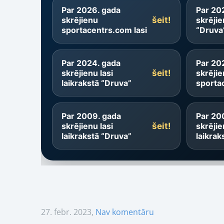
27. febr. 2023,
Nav komentāru