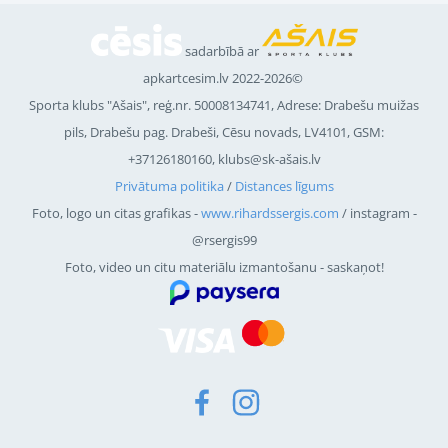
sadarbībā ar
apkartcesim.lv 2022-2026©
Sporta klubs "Ašais", reģ.nr.
50008134741
, Adrese: Drabešu muižas
pils, Drabešu pag. Drabeši, Cēsu novads, LV4101, GSM:
+37126180160, klubs@sk-ašais.lv
Privātuma politika
/
Distances līgums
Foto, logo un citas grafikas -
www.rihardssergis.com
/ instagram -
@rsergis99
Foto, video un citu materiālu izmantošanu - saskaņot!