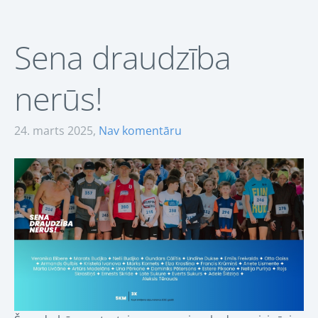
Sena draudzība
nerūs!
24. marts 2025,
Nav komentāru