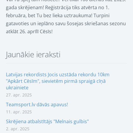
gada skrējienam! Reģistrācija tiks atvērta no 1.
februāra, bet Tu bez lieka uztraukuma! Turpini
gatavoties un ieplāno savu šosejas skriešanas sezonu
atklāt 26. aprīlī Cēsīs!
Jaunākie ieraksti
Latvijas rekordists Jocis uzstāda rekordu 10km
"Apkārt Cēsīm", sievietēm pirmā spraigā cīņā
ukrainiete
27. apr. 2025
Teamsport.lv dāvās apavus!
11. apr. 2025
Skrējiena atbalstītājs "Melnais gulbis"
2. apr. 2025