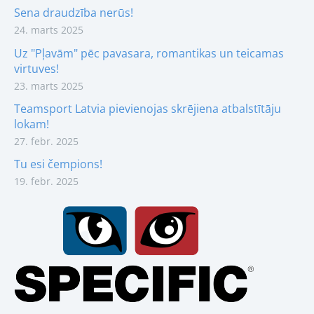
Sena draudzība nerūs!
24. marts 2025
Uz "Pļavām" pēc pavasara, romantikas un teicamas
virtuves!
23. marts 2025
Teamsport Latvia pievienojas skrējiena atbalstītāju
lokam!
27. febr. 2025
Tu esi čempions!
19. febr. 2025