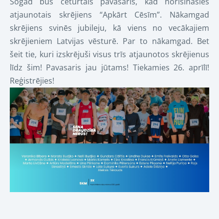
Šogad būs ceturtais pavasaris, kad norisināsies
atjaunotais skrējiens “Apkārt Cēsīm”. Nākamgad
skrējiens svinēs jubileju, kā viens no vecākajiem
skrējieniem Latvijas
vēsturē. Par to nākamgad. Bet
šeit tie, kuri izskrējuši visus trīs atjaunotos skrējienus
līdz šim! Pavasaris jau jūtams! Tiekamies 26. aprīlī!
Reģistrējies!