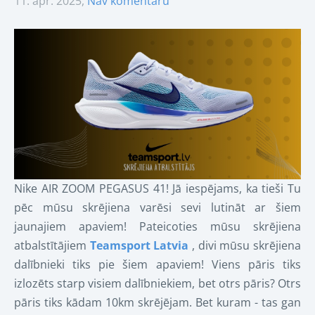
11. apr. 2025,
Nav komentāru
Nike AIR ZOOM PEGASUS 41! Jā iespējams, ka tieši Tu
pēc mūsu skrējiena varēsi sevi lutināt ar šiem
jaunajiem apaviem! Pateicoties mūsu skrējiena
atbalstītājiem
Teamsport Latvia
, divi mūsu skrējiena
dalībnieki tiks pie šiem apaviem! Viens pāris tiks
izlozēts starp visiem dalībniekiem, bet otrs pāris? Otrs
pāris tiks kādam 10km skrējējam. Bet kuram - tas gan