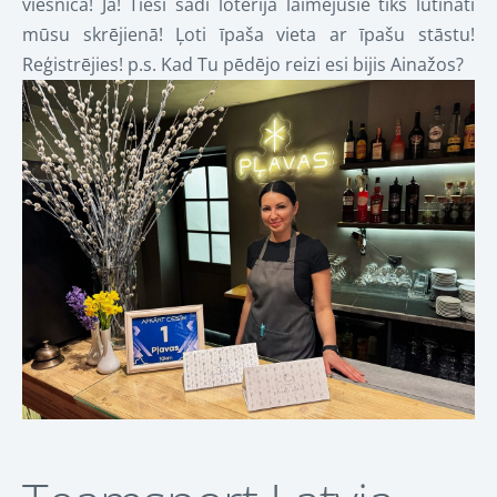
viesnīcā! Jā! Tieši šādi loterijā laimējušie tiks lutināti
mūsu skrējienā! Ļoti īpaša vieta ar īpašu stāstu!
Reģistrējies! p.s. Kad Tu pēdējo reizi esi bijis Ainažos?