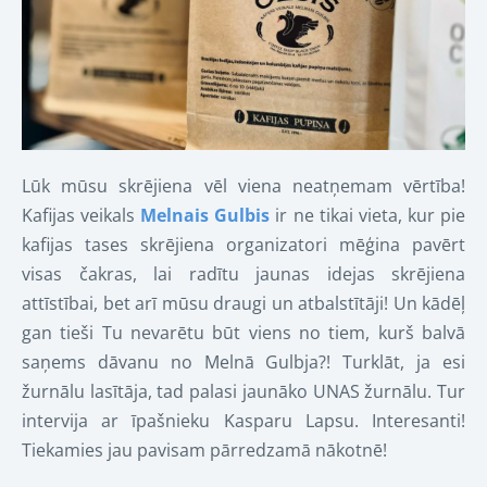
Lūk mūsu skrējiena vēl viena neatņemam vērtība!
Kafijas veikals
Melnais Gulbis
ir ne tikai vieta, kur pie
kafijas tases skrējiena organizatori mēģina pavērt
visas čakras, lai radītu jaunas idejas skrējiena
attīstībai, bet arī mūsu draugi un atbalstītāji! Un kādēļ
gan tieši Tu nevarētu būt viens no tiem, kurš balvā
saņems dāvanu no Melnā Gulbja?! Turklāt, ja esi
žurnālu lasītāja, tad palasi jaunāko UNAS žurnālu. Tur
intervija ar īpašnieku Kasparu Lapsu. Interesanti!
Tiekamies jau pavisam pārredzamā nākotnē!