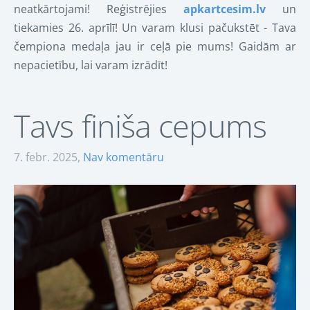
neatkārtojami! Reģistrējies
apkartcesim.lv
un
tiekamies 26. aprīlī! Un varam klusi pačukstēt - Tava
čempiona medaļa jau ir ceļā pie mums! Gaidām ar
nepacietību, lai varam izrādīt!
Tavs finiša cepums
7. febr. 2025,
Nav komentāru