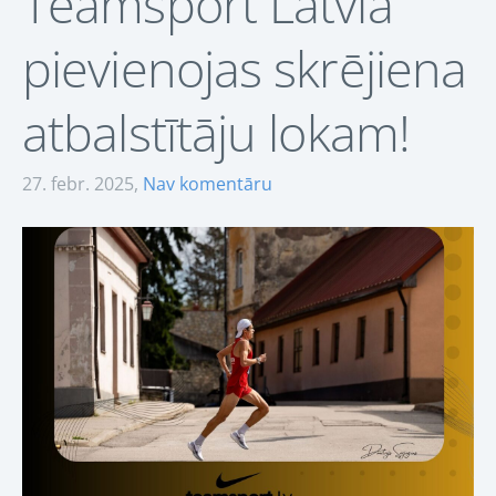
Teamsport Latvia
pievienojas skrējiena
atbalstītāju lokam!
27. febr. 2025,
Nav komentāru