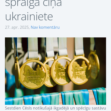
spraigā cīņā
ukrainiete
27. apr. 2025,
Nav komentāru
Sestdien Cēsīs notikušajā ikgadējā un spēcīgu sastāvu