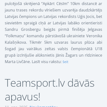
pulcējošā skrējienā “Apkārt Cēsīm” 10km distancē ar
jaunu trases rekordu vīriešiem uzvarēja daudzkārtējs
Latvijas čempions un Latvijas rekordists Uģis Jocis, bet
sievietēm spraigā cīņā ar Latvijas labāko orientieristi
Sandru Grosbergu beigās pirmā finišēja Jelgavas
“Folkmaņu” komandu pārstāvošā ukrainiete Veronika
Kalašņikova. Tikmēr 5km uzvaras laurus plūca abi
šogad jau vairākus zeltas valsts čempionātā U18
grupā izcīnījušie alūksnietis Jānis Žagars un rīdziniece
Marta Livčāne. Lasīt visu rakstu:
šeit
Teamsport.lv dāvās
apavus!