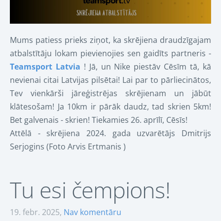
Mums patiess prieks ziņot, ka skrējiena draudzīgajam
atbalstītāju lokam pievienojies sen gaidīts partneris -
Teamsport Latvia
! Jā, un Nike piestāv Cēsīm tā, kā
nevienai citai Latvijas pilsētai! Lai par to pārliecinātos,
Tev vienkārši jāreģistrējas skrējienam un jābūt
klātesošam! Ja 10km ir pārāk daudz, tad skrien 5km!
Bet galvenais - skrien! Tiekamies 26. aprīlī, Cēsīs!
Attēlā - skrējiena 2024. gada uzvarētājs Dmitrijs
Serjogins (Foto Arvis Ertmanis )
Tu esi čempions!
19. febr. 2025,
Nav komentāru