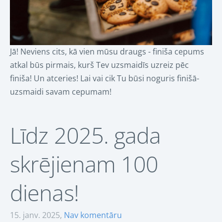
Jā! Neviens cits, kā vien mūsu draugs - finiša cepums
atkal būs pirmais, kurš Tev uzsmaidīs uzreiz pēc
finiša! Un atceries! Lai vai cik Tu būsi noguris finišā-
uzsmaidi savam cepumam!
Līdz 2025. gada
skrējienam 100
dienas!
15. janv. 2025,
Nav komentāru