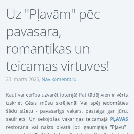
Uz "Pļavām" pēc
pavasara,
romantikas un
teicamas virtuves!
23. marts 2025,
Nav komentāru
Kaut vai cerība uzvarēt loterijā! Pat tādēļ vien ir vērts
izskriet Cēsis mūsu skrējienā! Vai spēj iedomāties
šādu sižetu - pavasarīgs vakars, pastaiga gar jūru,
saulriets. Un sekojošas vakariņas teicamajā
PĻAVAS
restorāna vai nakts divatā ļoti gaumīgajā "Pļavu"