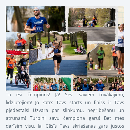
Tu esi čempions! Jā! Sev, saviem tuvākajiem,
līdzjutējiem! Jo katrs Tavs starts un finišs ir Tavs
pjedestāls! Uzvara pār slinkumu, negribēšanu un
atrunām! Turpini savu
čempiona garu! Bet mēs
darīsim visu, lai Cēsīs Tavs skriešanas gars justos