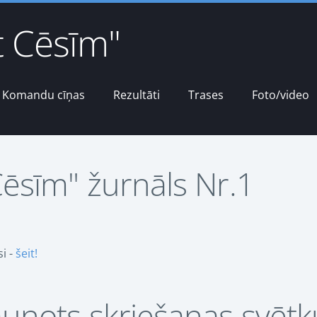
t Cēsīm"
Komandu cīņas
Rezultāti
Trases
Foto/video
Cēsīm" žurnāls Nr.1
si -
šeit!
aunots skriešanas svētk