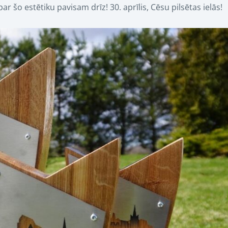
šo estētiku pavisam drīz! 30. aprīlis, Cēsu pilsētas ielās!