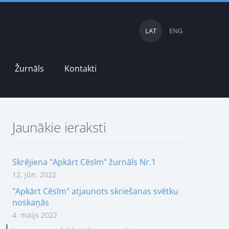
LAT
ENG
Žurnāls
Kontakti
Jaunākie ieraksti
Skrējiena "Apkārt Cēsīm" žurnāls Nr.1
12. jūn. 2022
"Apkārt Cēsīm" atjaunots skriešanas svētku
noskaņās
4. maijs 2022
u