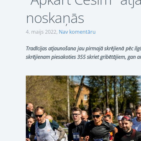
noskaņās
4. maijs 2022,
Nav komentāru
Tradīcijas atjaunošana jau pirmajā skrējienā pēc ilgā
skrējienam piesakoties 355 skriet gribētājiem, gan ar