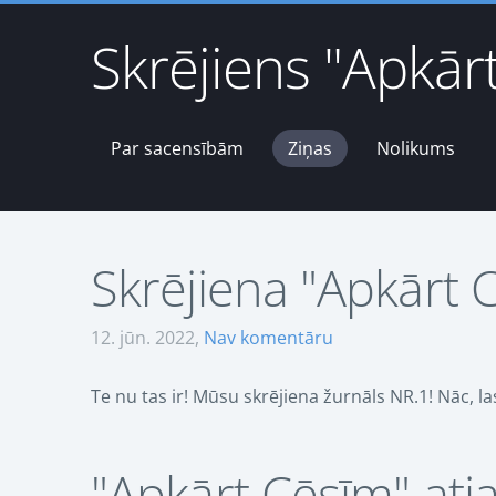
Skrējiens "Apkār
Par sacensībām
Ziņas
Nolikums
Skrējiena "Apkārt 
12. jūn. 2022,
Nav komentāru
Te nu tas ir! Mūsu skrējiena žurnāls NR.1! Nāc, la
"Apkārt Cēsīm" atj