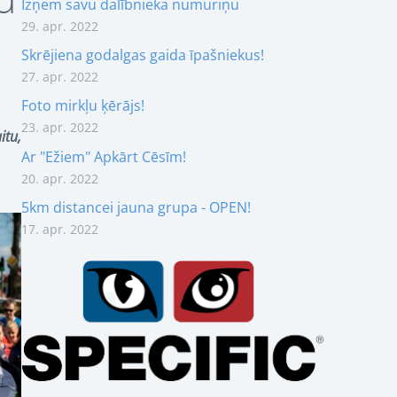
Izņem savu dalībnieka numuriņu
29. apr. 2022
Skrējiena godalgas gaida īpašniekus!
27. apr. 2022
Foto mirkļu ķērājs!
23. apr. 2022
itu,
Ar "Ežiem" Apkārt Cēsīm!
20. apr. 2022
5km distancei jauna grupa - OPEN!
17. apr. 2022