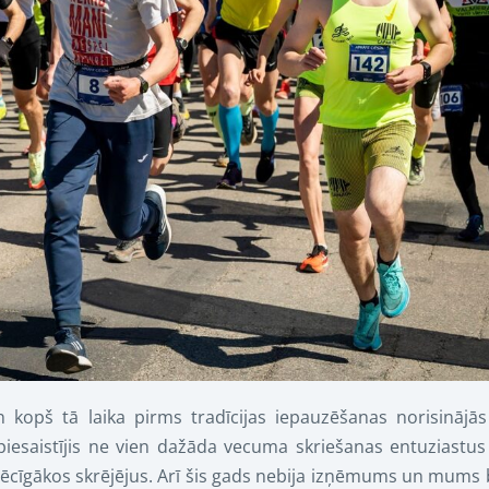
un kopš tā laika pirms tradīcijas iepauzēšanas norisinājā
” piesaistījis ne vien dažāda vecuma skriešanas entuziastu
 spēcīgākos skrējējus. Arī šis gads nebija izņēmums un mums 