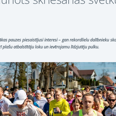
kas pauzes piesaistījusi interesi – gan rekordlielu dalībnieku ska
ī plašu atbalstītāju loku un ievērojamu līdzjutēju pulku.