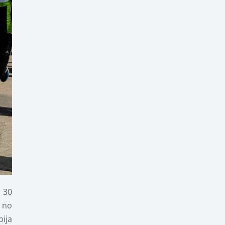
s 30
s no
bija