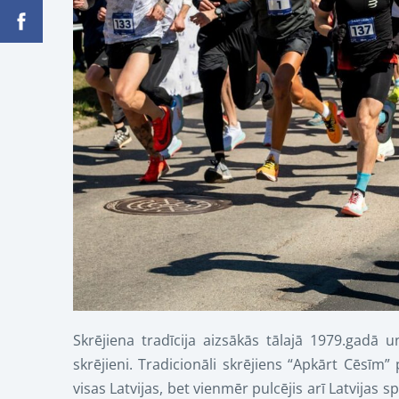
Skrējiena tradīcija aizsākās tālajā 1979.gadā 
skrējieni. Tradicionāli skrējiens “Apkārt Cēsīm
visas Latvijas, bet vienmēr pulcējis arī Latvijas