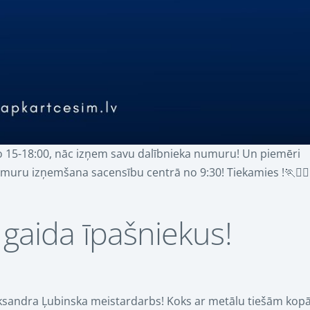
ī no 15-18:00, nāc izņem savu dalībnieka numuru! Un piemēri
uru izņemšana sacensību centrā no 9:30! Tiekamies !🏃🏃🏻‍
 gaida īpašniekus!
leksandra Ļubinska meistardarbs! Koks ar metālu tiešām kop