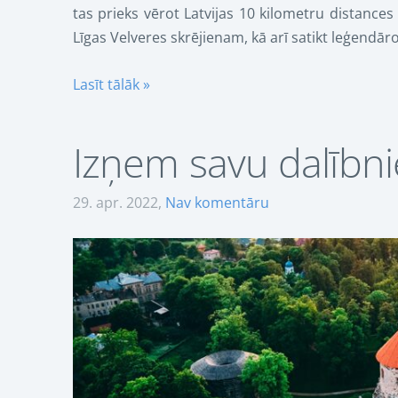
tas prieks vērot Latvijas 10 kilometru distances
Līgas Velveres skrējienam, kā arī satikt leģendāro
Lasīt tālāk »
Izņem savu dalībn
29. apr. 2022,
Nav komentāru