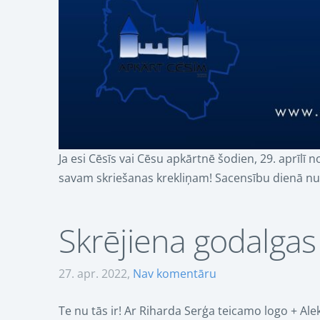
Ja esi Cēsīs vai Cēsu apkārtnē šodien, 29. aprīl
savam skriešanas krekliņam! Sacensību dienā num
Skrējiena godalgas
27. apr. 2022,
Nav komentāru
Te nu tās ir! Ar Riharda Serģa teicamo logo + A