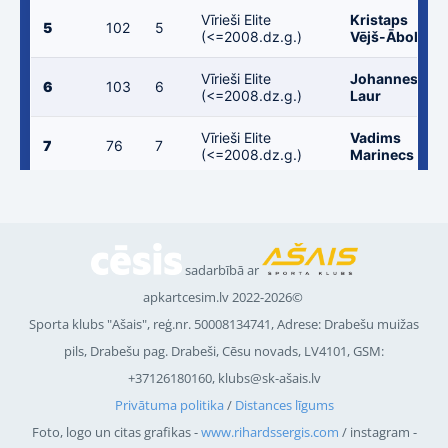
sadarbībā ar
apkartcesim.lv 2022-2026©
Sporta klubs "Ašais", reģ.nr.
50008134741
, Adrese: Drabešu muižas
pils, Drabešu pag. Drabeši, Cēsu novads, LV4101, GSM:
+37126180160, klubs@sk-ašais.lv
Privātuma politika
/
Distances līgums
Foto, logo un citas grafikas -
www.rihardssergis.com
/ instagram -