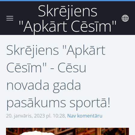
Skrējiens
"Apkārt Cēsīm"
Skrējiens "Apkārt
Cēsīm" - Cēsu
novada gada
pasākums sportā!
20. janvāris, 2023 pl. 10:28,
Nav komentāru