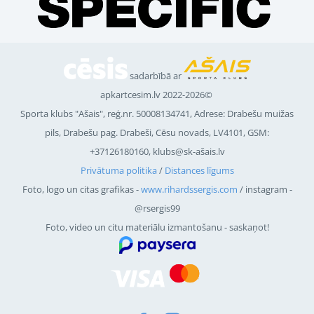
sadarbībā ar
apkartcesim.lv 2022-2026©
Sporta klubs "Ašais", reģ.nr.
50008134741
, Adrese: Drabešu muižas
pils, Drabešu pag. Drabeši, Cēsu novads, LV4101, GSM:
+37126180160, klubs@sk-ašais.lv
Privātuma politika
/
Distances līgums
Foto, logo un citas grafikas -
www.rihardssergis.com
/ instagram -
@rsergis99
Foto, video un citu materiālu izmantošanu - saskaņot!