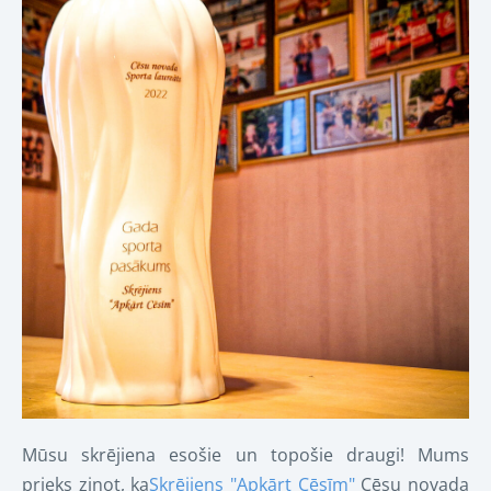
Mūsu skrējiena esošie un topošie draugi! Mums
prieks ziņot, ka
Skrējiens "Apkārt Cēsīm"
Cēsu novada