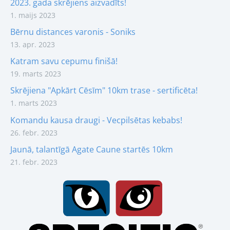
2023. gada skrējiens aizvadīts!
1. maijs 2023
Bērnu distances varonis - Soniks
13. apr. 2023
Katram savu cepumu finišā!
19. marts 2023
Skrējiena "Apkārt Cēsīm" 10km trase - sertificēta!
1. marts 2023
Komandu kausa draugi - Vecpilsētas kebabs!
26. febr. 2023
Jaunā, talantīgā Agate Caune startēs 10km
21. febr. 2023