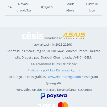
Novadu
Māris
Ludmila
14
Uģis Jocis
draudzība
Ābele
Joce
sadarbībā ar
apkartcesim.lv 2022-2026©
Sporta klubs "Ašais", reģ.nr.
50008134741
, Adrese: Drabešu muižas
pils, Drabešu pag. Drabeši, Cēsu novads, LV4101, GSM:
+37126180160, klubs@sk-ašais.lv
Privātuma politika
/
Distances līgums
Foto, logo un citas grafikas -
www.rihardssergis.com
/ instagram -
@rsergis99
Foto, video un citu materiālu izmantošanu - saskaņot!