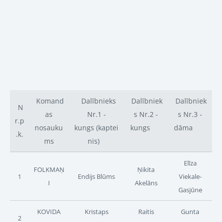
Komand
Dalībnieks
Dalībniek
Dalībniek
N
as
Nr.1 -
s Nr.2 -
s Nr.3 -
r.p
nosauku
kungs
(kaptei
kungs
dāma
.k.
ms
nis)
Elīza
FOLKMAŅ
Ņikita
1
Endijs Blūms
Viekale-
I
Akelāns
Gasjūne
KOVIDA
Kristaps
Raitis
Gunta
2