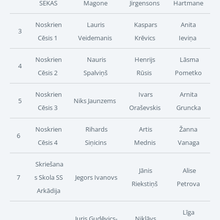
SEKAS
Magone
Jirgensons
Hartmane
Noskrien
Lauris
Kaspars
Anita
3
Cēsis 1
Veidemanis
Krēvics
Ieviņa
Noskrien
Nauris
Henrijs
Lāsma
4
Cēsis 2
Spalviņš
Rūsis
Pometko
Noskrien
Ivars
Arnita
5
Niks Jaunzems
Cēsis 3
Oraševskis
Gruncka
Noskrien
Rihards
Artis
Žanna
6
Cēsis 4
Siņicins
Mednis
Vanaga
Skriešana
Jānis
Alise
7
s Skola SS
Jegors Ivanovs
Riekstiņš
Petrova
Arkādija
Līga
Juris Gudēvics-
Niklāvs