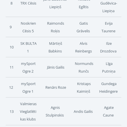
8
TRX Cēsis
Gudēvica-
Liepiņš
Eglītis
Liepiņa
Noskrien
Raimonds
Gatis
Evija
9
Cēsis 5
Roķis
Grāvelis
Taurene
SK BULTA
Mārtiņš
Alvis
Ilze
10
1
Babkins
Reinbergs
Drozdova
mySport
Normunds
Līga
11
Jānis Gailis
Ogre 2
Runčs
Putniņa
mySport
Kristaps
Gundega
12
Renārs Roze
Ogre 1
Kaimiņš
Heidingere
Valmieras
Agnis
Agate
13
Vieglatlēti
Andis Gailis
Stulpinskis
Caune
kas klubs