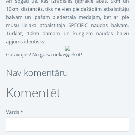
Arī šogad tie, kas izrādīsies ņiprākie abās, 5km un
10km, distancēs, tiks ne vien pie dažādām atbalstītāju
balvām un īpašām pjedestāla medaļām, bet arī pie
mūsu lielākā atbalstītāja SPECIFIC naudas balvām.
Turklāt, 10km dāmām un kungiem naudas balvu
apjoms identisks!
Gatavojies! No gaisa nekas nekrīt!
Nav komentāru
Komentēt
Vārds *