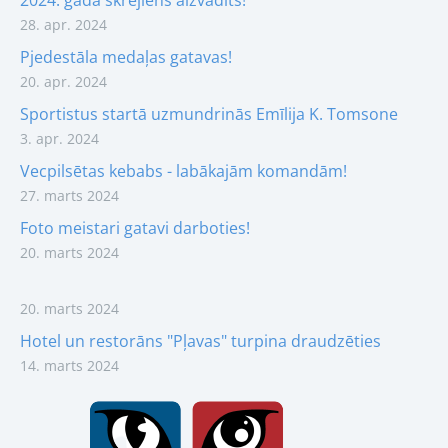
28. apr. 2024
Pjedestāla medaļas gatavas!
20. apr. 2024
Sportistus startā uzmundrinās Emīlija K. Tomsone
3. apr. 2024
Vecpilsētas kebabs - labākajām komandām!
27. marts 2024
Foto meistari gatavi darboties!
20. marts 2024
20. marts 2024
Hotel un restorāns "Pļavas" turpina draudzēties
14. marts 2024