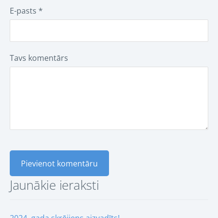
E-pasts *
Tavs komentārs
Jaunākie ieraksti
2024. gada skrējiens aizvadīts!