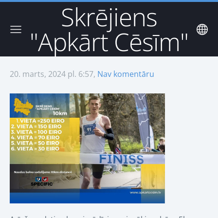
Skrējiens
"Apkārt Cēsīm"
20. marts, 2024 pl. 6:57,
Nav komentāru