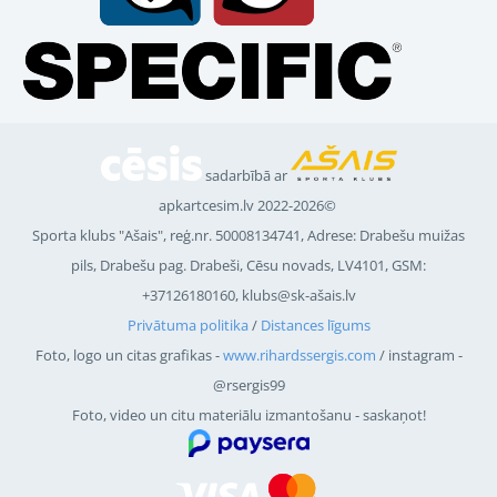
sadarbībā ar
apkartcesim.lv 2022-2026©
Sporta klubs "Ašais", reģ.nr.
50008134741
, Adrese: Drabešu muižas
pils, Drabešu pag. Drabeši, Cēsu novads, LV4101, GSM:
+37126180160, klubs@sk-ašais.lv
Privātuma politika
/
Distances līgums
Foto, logo un citas grafikas -
www.rihardssergis.com
/ instagram -
@rsergis99
Foto, video un citu materiālu izmantošanu - saskaņot!