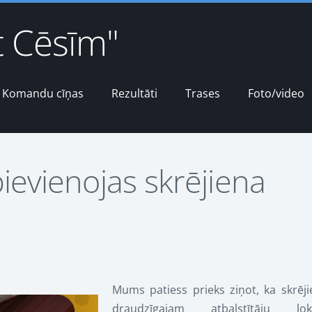
t Cēsīm"
Komandu cīņas
Rezultāti
Trases
Foto/video
ievienojas skrējiena
Mums patiess prieks ziņot, ka skrēji
draudzīgajam atbalstītāju lo