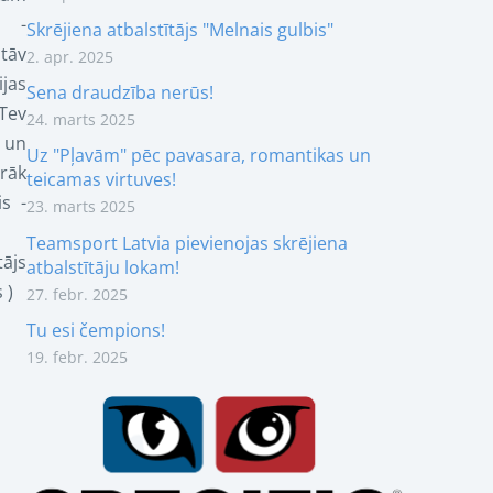
s -
Skrējiena atbalstītājs "Melnais gulbis"
tāv
2. apr. 2025
jas
Sena draudzība nerūs!
Tev
24. marts 2025
 un
Uz "Pļavām" pēc pavasara, romantikas un
rāk
teicamas virtuves!
s -
23. marts 2025
Teamsport Latvia pievienojas skrējiena
tājs
atbalstītāju lokam!
 )
27. febr. 2025
Tu esi čempions!
19. febr. 2025