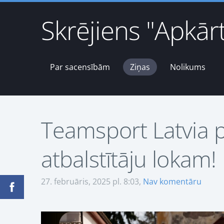
Skrējiens "Apkār
Par sacensībām
Ziņas
Nolikums
Teamsport Latvia p
atbalstītāju lokam!
27. februāris, 2025 pl. 8:03,
Nav komentāru