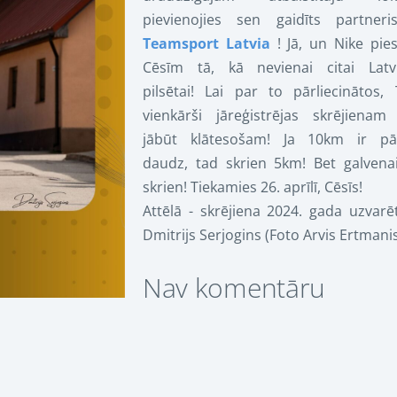
pievienojies sen gaidīts partneri
Teamsport Latvia
! Jā, un Nike pies
Cēsīm tā, kā nevienai citai Latvi
pilsētai! Lai par to pārliecinātos, 
vienkārši jāreģistrējas skrējienam
jābūt klātesošam! Ja 10km ir pā
daudz, tad skrien 5km! Bet galvenai
skrien! Tiekamies 26. aprīlī, Cēsīs!
Attēlā - skrējiena 2024. gada uzvarē
Dmitrijs Serjogins (Foto Arvis Ertmanis
Nav komentāru