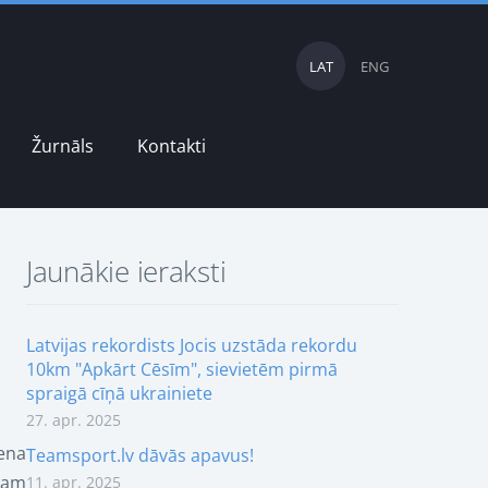
LAT
ENG
Žurnāls
Kontakti
Jaunākie ieraksti
Latvijas rekordists Jocis uzstāda rekordu
10km "Apkārt Cēsīm", sievietēm pirmā
spraigā cīņā ukrainiete
27. apr. 2025
ena
Teamsport.lv dāvās apavus!
kam
11. apr. 2025